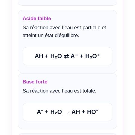
Acide faible
Sa réaction avec l’eau est partielle et
atteint un état d’équilibre.
AH + H₂O ⇄ A⁻ + H₃O⁺
Base forte
Sa réaction avec l’eau est totale.
A⁻ + H₂O → AH + HO⁻