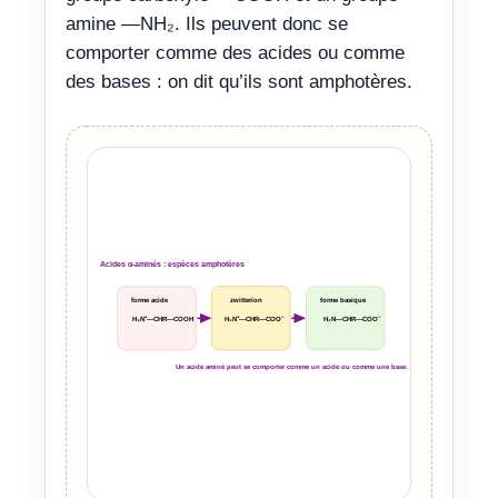
amine —NH₂. Ils peuvent donc se
comporter comme des acides ou comme
des bases : on dit qu’ils sont amphotères.
Acides α-aminés : espèces amphotères
forme acide
zwitterion
forme basique
H₃N⁺—CHR—COOH
H₃N⁺—CHR—COO⁻
H₂N—CHR—COO⁻
Un acide aminé peut se comporter comme un acide ou comme une base.