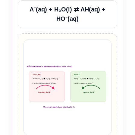
A⁻(aq) + H₂O(l) ⇄ AH(aq) +
HO⁻(aq)
Réaction d’un acide ou d’une base avec l’eau
Acide AH
Base A⁻
AH(aq) + H₂O(l) ⇄ A⁻(aq) + H₃O⁺(aq)
A⁻(aq) + H₃O⁺(aq) ⇄ AH(aq) + H₂O(l)
L’acide cède un proton H⁺ à l’eau.
La base capte un proton H⁺.
transfert de H⁺
capture de H⁺
Un couple acide-base s’écrit AH / A⁻.