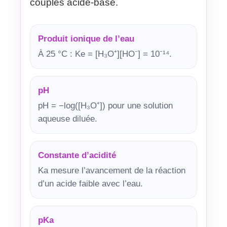
couples acide-base.
Produit ionique de l’eau
À 25 °C : Ke = [H₃O⁺][HO⁻] = 10⁻¹⁴.
pH
pH = −log([H₃O⁺]) pour une solution
aqueuse diluée.
Constante d’acidité
Ka mesure l’avancement de la réaction
d’un acide faible avec l’eau.
pKa