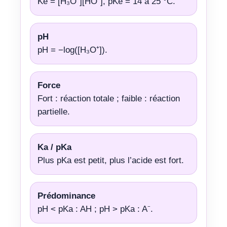
Ke = [H₃O⁺][HO⁻], pKe = 14 à 25 °C.
pH
pH = −log([H₃O⁺]).
Force
Fort : réaction totale ; faible : réaction
partielle.
Ka / pKa
Plus pKa est petit, plus l’acide est fort.
Prédominance
pH < pKa : AH ; pH > pKa : A⁻.