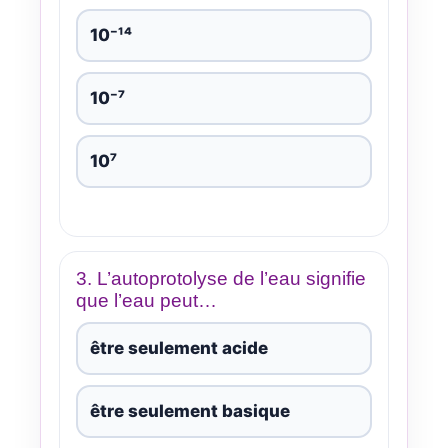
10⁻¹⁴
10⁻⁷
10⁷
3. L’autoprotolyse de l’eau signifie
que l’eau peut…
être seulement acide
être seulement basique