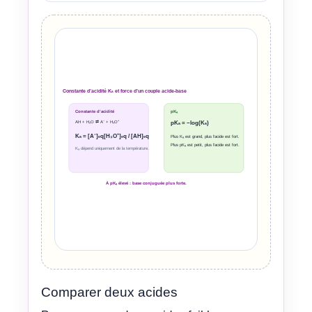
Constante d’acidité Kₐ et force d’un couple acide-base
Constante d’acidité
pKₐ
pKₐ = −log(Kₐ)
AH + H₂O ⇄ A⁻ + H₃O⁺
Kₐ = [A⁻]ₑq[H₃O⁺]ₑq / [AH]ₑq
Plus Kₐ est grand, plus l’acide est fort.
Plus pKₐ est petit, plus l’acide est fort.
Kₐ dépend uniquement de la température.
À pKₐ élevé : base conjuguée plus forte.
Comparer deux acides