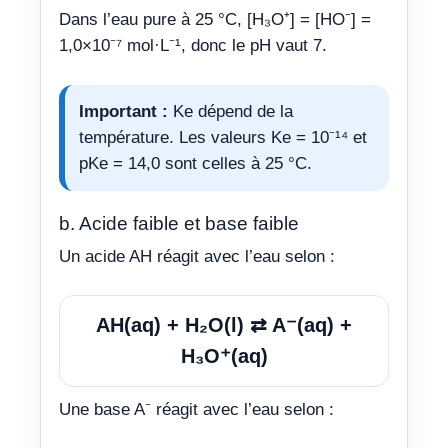
Dans l’eau pure à 25 °C, [H₃O⁺] = [HO⁻] =
1,0×10⁻⁷ mol·L⁻¹, donc le pH vaut 7.
Important :
Ke dépend de la
température. Les valeurs Ke = 10⁻¹⁴ et
pKe = 14,0 sont celles à 25 °C.
b. Acide faible et base faible
Un acide AH réagit avec l’eau selon :
AH(aq) + H₂O(l) ⇄ A⁻(aq) +
H₃O⁺(aq)
Une base A⁻ réagit avec l’eau selon :