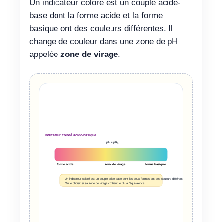
Un indicateur coloré est un couple acide-
base dont la forme acide et la forme
basique ont des couleurs différentes. Il
change de couleur dans une zone de pH
appelée
zone de virage
.
Indicateur coloré acido-basique
pH ≈ pKₐ
forme acide
zone de virage
forme basique
Un indicateur coloré est un couple acide-base dont les deux formes ont des couleurs différentes.
On le choisit si sa zone de virage contient le pH à l’équivalence.