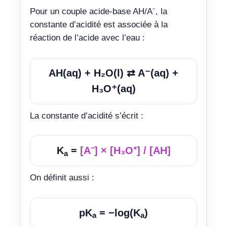
Pour un couple acide-base AH/A⁻, la
constante d’acidité est associée à la
réaction de l’acide avec l’eau :
AH(aq) + H₂O(l) ⇄ A⁻(aq) +
H₃O⁺(aq)
La constante d’acidité s’écrit :
K
=
[A⁻] × [H₃O⁺] / [AH]
a
On définit aussi :
pK
= −log(K
)
a
a