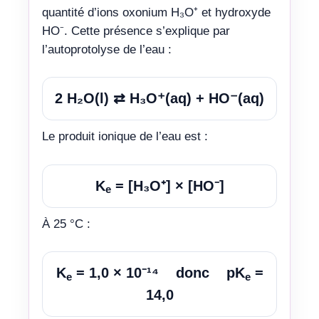
quantité d’ions oxonium H₃O⁺ et hydroxyde
HO⁻. Cette présence s’explique par
l’autoprotolyse de l’eau :
2 H₂O(l) ⇄ H₃O⁺(aq) + HO⁻(aq)
Le produit ionique de l’eau est :
K
= [H₃O⁺] × [HO⁻]
e
À 25 °C :
K
= 1,0 × 10⁻¹⁴ donc pK
=
e
e
14,0