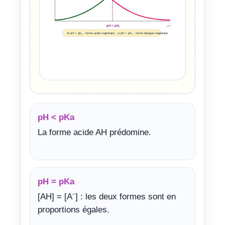
pH = pKₐ
pH
Si pH < pKₐ : forme acide majoritaire ; si pH > pKₐ : forme basique majoritaire.
pH < pKa
La forme acide AH prédomine.
pH = pKa
[AH] = [A⁻] : les deux formes sont en
proportions égales.