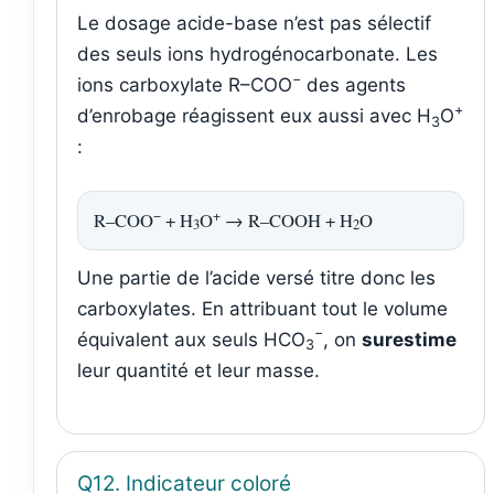
Le dosage acide-base n’est pas sélectif
des seuls ions hydrogénocarbonate. Les
−
ions carboxylate R–COO
des agents
+
d’enrobage réagissent eux aussi avec H
O
3
:
−
+
R–COO
+ H
O
→ R–COOH + H
O
3
2
Une partie de l’acide versé titre donc les
carboxylates. En attribuant tout le volume
−
équivalent aux seuls HCO
, on
surestime
3
leur quantité et leur masse.
Q12. Indicateur coloré