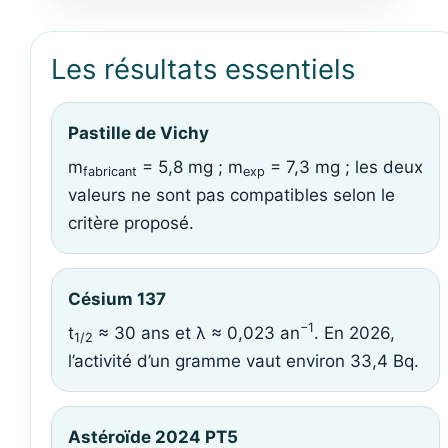
Les résultats essentiels
Pastille de Vichy
m
= 5,8 mg ; m
= 7,3 mg ; les deux
fabricant
exp
valeurs ne sont pas compatibles selon le
critère proposé.
Césium 137
−1
t
≈ 30 ans et λ ≈ 0,023 an
. En 2026,
1/2
l’activité d’un gramme vaut environ 33,4 Bq.
Astéroïde 2024 PT5