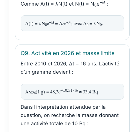
−λt
Comme A(t) = λN(t) et N(t) = N
e
:
0
−λt
−λt
A(t) = λN
e
= A
e
, avec A
= λN
.
0
0
0
0
Q9. Activité en 2026 et masse limite
Entre 2010 et 2026, Δt = 16 ans. L’activité
d’un gramme devient :
−0,0231×16
A
(1 g) = 48,3e
≈ 33,4 Bq
2026
Dans l’interprétation attendue par la
question, on recherche la masse donnant
une activité totale de 10 Bq :