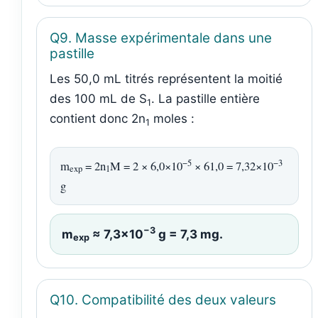
Q9. Masse expérimentale dans une
pastille
Les 50,0 mL titrés représentent la moitié
des 100 mL de S
. La pastille entière
1
contient donc 2n
moles :
1
−5
−3
m
= 2n
M = 2 × 6,0×10
× 61,0 = 7,32×10
exp
1
g
−3
m
≈ 7,3×10
g = 7,3 mg.
exp
Q10. Compatibilité des deux valeurs