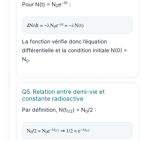
−λt
Pour N(t) = N
e
:
0
−λt
dN/dt = −λN
e
= −λN(t)
0
La fonction vérifie donc l’équation
différentielle et la condition initiale N(0) =
N
.
0
Q5. Relation entre demi-vie et
constante radioactive
Par définition, N(t
) = N
/2 :
1/2
0
−λt
−λt
N
/2 = N
e
⇒ 1/2 = e
1/2
1/2
0
0