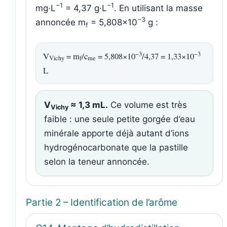
−1
−1
mg·L
= 4,37 g·L
. En utilisant la masse
−3
annoncée m
= 5,808×10
g :
f
−3
−3
V
= m
/c
= 5,808×10
/4,37 = 1,33×10
Vichy
f
me
L
V
≈ 1,3 mL.
Ce volume est très
Vichy
faible : une seule petite gorgée d’eau
minérale apporte déjà autant d’ions
hydrogénocarbonate que la pastille
selon la teneur annoncée.
Partie 2 – Identification de l’arôme