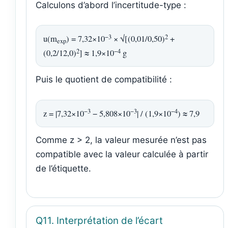
Calculons d’abord l’incertitude-type :
−3
2
u(m
) = 7,32×10
× √[(0,01/0,50)
+
exp
2
−4
(0,2/12,0)
] ≈ 1,9×10
g
Puis le quotient de compatibilité :
−3
−3
−4
z = |7,32×10
− 5,808×10
| / (1,9×10
) ≈ 7,9
Comme z > 2, la valeur mesurée n’est pas
compatible avec la valeur calculée à partir
de l’étiquette.
Q11. Interprétation de l’écart