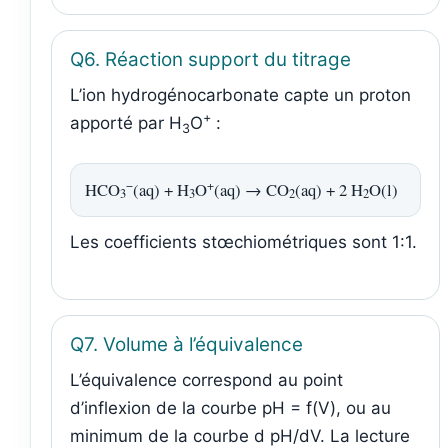
Q6. Réaction support du titrage
L’ion hydrogénocarbonate capte un proton
+
apporté par H
O
:
3
−
+
HCO
(aq) + H
O
(aq) → CO
(aq) + 2 H
O(l)
3
3
2
2
Les coefficients stœchiométriques sont 1:1.
Q7. Volume à l’équivalence
L’équivalence correspond au point
d’inflexion de la courbe pH = f(V), ou au
minimum de la courbe d pH/dV. La lecture