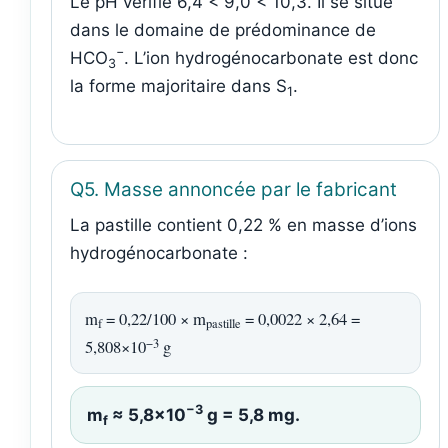
Le pH vérifie 6,4 < 9,0 < 10,3. Il se situe
dans le domaine de prédominance de
−
HCO
. L’ion hydrogénocarbonate est donc
3
la forme majoritaire dans S
.
1
Q5. Masse annoncée par le fabricant
La pastille contient 0,22 % en masse d’ions
hydrogénocarbonate :
m
= 0,22/100 × m
= 0,0022 × 2,64 =
f
pastille
−3
5,808×10
g
−3
m
≈ 5,8×10
g = 5,8 mg.
f