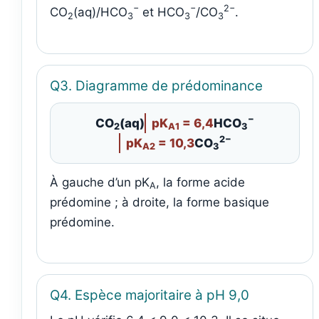
−
−
2−
CO
(aq)/HCO
et HCO
/CO
.
2
3
3
3
Q3. Diagramme de prédominance
−
CO
(aq)
pK
= 6,4
HCO
2
A1
3
2−
pK
= 10,3
CO
A2
3
À gauche d’un pK
, la forme acide
A
prédomine ; à droite, la forme basique
prédomine.
Q4. Espèce majoritaire à pH 9,0