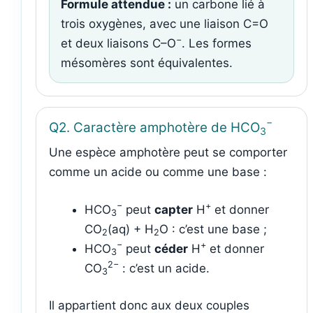
Formule attendue :
un carbone lié à
trois oxygènes, avec une liaison C=O
−
et deux liaisons C–O
. Les formes
mésomères sont équivalentes.
−
Q2. Caractère amphotère de HCO
3
Une espèce amphotère peut se comporter
comme un acide ou comme une base :
−
+
HCO
peut
capter
H
et donner
3
CO
(aq) + H
O : c’est une base ;
2
2
−
+
HCO
peut
céder
H
et donner
3
2−
CO
: c’est un acide.
3
Il appartient donc aux deux couples