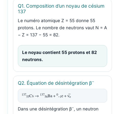
Q1. Composition d’un noyau de césium
137
Le numéro atomique Z = 55 donne 55
protons. Le nombre de neutrons vaut N = A
− Z = 137 − 55 = 82.
Le noyau contient 55 protons et 82
neutrons.
−
Q2. Équation de désintégration β
137
137
0
Cs →
Ba +
e + ν̅
55
56
−1
e
−
Dans une désintégration β
, un neutron