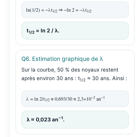
ln(1/2) = −λt
⇒ −ln 2 = −λt
1/2
1/2
t
= ln 2 / λ.
1/2
Q6. Estimation graphique de λ
Sur la courbe, 50 % des noyaux restent
après environ 30 ans : t
≈ 30 ans. Ainsi :
1/2
−2
−1
λ = ln 2/t
≈ 0,693/30 ≈ 2,3×10
an
1/2
−1
λ ≈ 0,023 an
.