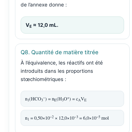
de l’annexe donne :
V
≈ 12,0 mL.
E
Q8. Quantité de matière titrée
À l’équivalence, les réactifs ont été
introduits dans les proportions
stœchiométriques :
−
+
n
(HCO
) = n
(H
O
) = c
V
1
3
E
3
A
E
−2
−3
−5
n
= 0,50×10
× 12,0×10
= 6,0×10
mol
1