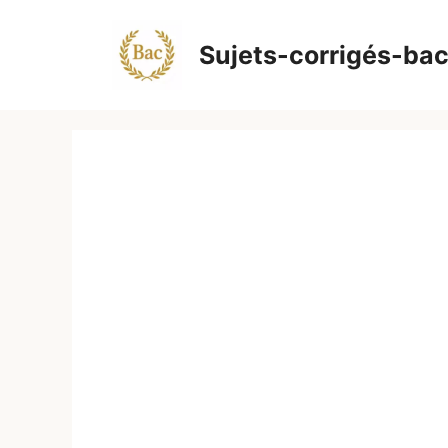
Aller
au
Sujets-corrigés-ba
contenu