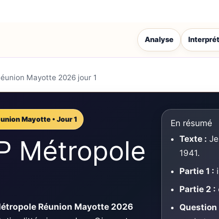
Analyse
Interpré
éunion Mayotte 2026 jour 1
union Mayotte • Jour 1
En résumé
Texte :
Je
P Métropole
1941.
1
Partie 1 :
i
Partie 2 :
étropole Réunion Mayotte 2026
Question l