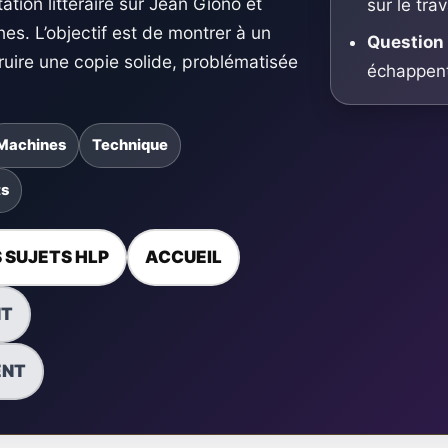
ation littéraire sur Jean Giono et
sur le tra
nes. L’objectif est de montrer à un
Question 
uire une copie solide, problématisée
échappent
Machines
Technique
ts
 SUJETS HLP
ACCUEIL
NT
ENT