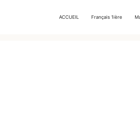
c
ACCUEIL
Français 1ière
Ma