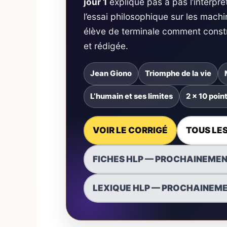
jour 1
explique pas à pas l’interprét
l’essai philosophique sur les machi
élève de terminale comment constr
et rédigée.
Jean Giono
Triomphe de la vie
L’humain et ses limites
2 × 10 poin
VOIR LE CORRIGÉ
TOUS LES
FICHES HLP — PROCHAINEME
LEXIQUE HLP — PROCHAINEM