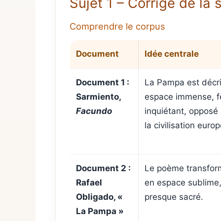
Sujet 1 – Corrigé de la
Comprendre le corpus
Document
Idée centrale
Document 1 :
La Pampa est décr
Sarmiento,
espace immense, fe
Facundo
inquiétant, opposé à
la civilisation euro
Document 2 :
Le poème transfor
Rafael
en espace sublime, 
Obligado, «
presque sacré.
La Pampa »