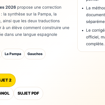
les 2026
propose une correction
La méthod
: la synthèse sur la Pampa, la
documents
e, ainsi que les deux traductions
séparéme
er à un élève comment construire une
Le corrig
gée dans une langue espagnole
officiel,
complète.
La Pampa
Gauchos
UJET 2
AGNOL
SUJET PDF