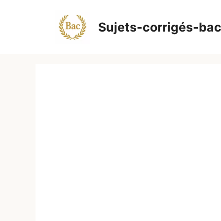
Aller
au
Sujets-corrigés-ba
contenu