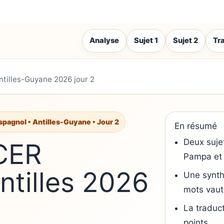
Analyse
Sujet 1
Sujet 2
Tr
ntilles-Guyane 2026 jour 2
spagnol • Antilles-Guyane • Jour 2
En résumé
Deux sujet
CER
Pampa et 
ntilles 2026
Une synth
mots vaut
La traduct
points.