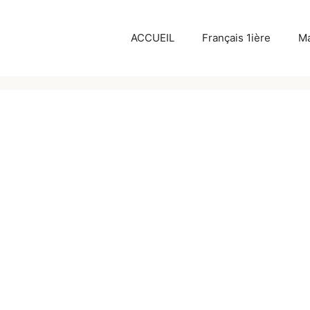
c
ACCUEIL
Français 1ière
Ma