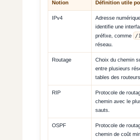
Notion
Définition utile po
IPv4
Adresse numérique 
identifie une inter
/
préfixe, comme
réseau.
Routage
Choix du chemin su
entre plusieurs rés
tables des routeurs
RIP
Protocole de routag
chemin avec le plu
sauts.
OSPF
Protocole de routag
chemin de coût min