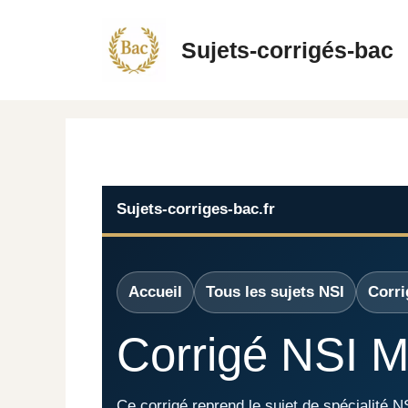
Aller
au
Sujets-corrigés-bac
contenu
Sujets-corriges-bac.fr
Accueil
Tous les sujets NSI
Corri
Corrigé NSI M
Ce corrigé reprend le sujet de spécialité 