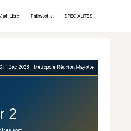
Math 1ière
Philosophie
SPECIALITES
NSI · Bac 2026 · Métropole Réunion Mayotte
r 2
rcices sont