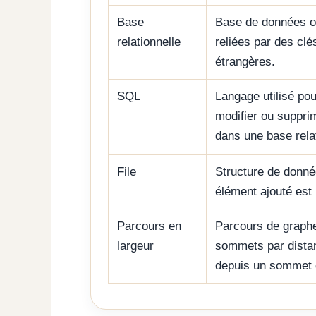
Base
Base de données o
relationnelle
reliées par des clé
étrangères.
SQL
Langage utilisé pour
modifier ou suppr
dans une base relat
File
Structure de donné
élément ajouté est 
Parcours en
Parcours de graphe
largeur
sommets par dista
depuis un sommet 